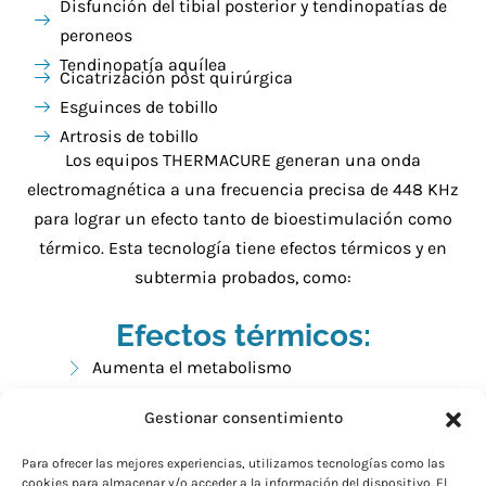
Disfunción del tibial posterior y tendinopatías de
peroneos
Tendinopatía aquílea
Cicatrización post quirúrgica
Esguinces de tobillo
Artrosis de tobillo
Los equipos THERMACURE generan una onda
electromagnética a una frecuencia precisa de 448 KHz
para lograr un efecto tanto de bioestimulación como
térmico. Esta tecnología tiene efectos térmicos y en
subtermia probados, como:
Efectos térmicos:
Aumenta el metabolismo
Mejora la circulación y el drenaje
Gestionar consentimiento
Estimula la síntesis de colágeno y elastina
Alivia la tensión muscular y el dolor
Para ofrecer las mejores experiencias, utilizamos tecnologías como las
Efectos en subtermia:
cookies para almacenar y/o acceder a la información del dispositivo. El