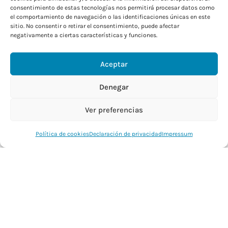
consentimiento de estas tecnologías nos permitirá procesar datos como
Favorece la proliferación y diferenciación de
el comportamiento de navegación o las identificaciones únicas en este
sitio. No consentir o retirar el consentimiento, puede afectar
células madre
negativamente a ciertas características y funciones.
Potencia la reparación tisular
Reduce la inflamación y la fibrosis
Aceptar
Aumenta el metabolismo
Regula la migración celular
Denegar
Ver preferencias
Política de cookies
Declaración de privacidad
Impressum